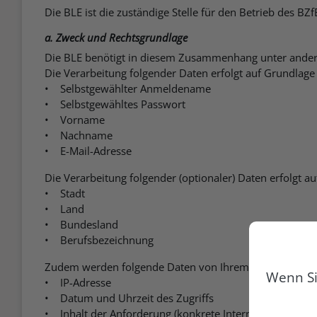
Die BLE ist die zuständige Stelle für den Betrieb des BZf
a. Zweck und Rechtsgrundlage
Die BLE benötigt in diesem Zusammenhang unter ander
Die Verarbeitung folgender Daten erfolgt auf Grundlage
• Selbstgewählter Anmeldename
• Selbstgewähltes Passwort
• Vorname
• Nachname
• E-Mail-Adresse
Die Verarbeitung folgender (optionaler) Daten erfolgt a
• Stadt
• Land
• Bundesland
• Berufsbezeichnung
Zudem werden folgende Daten von Ihrem Browser übertr
Wenn Si
• IP-Adresse
• Datum und Uhrzeit des Zugriffs
• Inhalt der Anforderung (konkrete Internet-Seite)