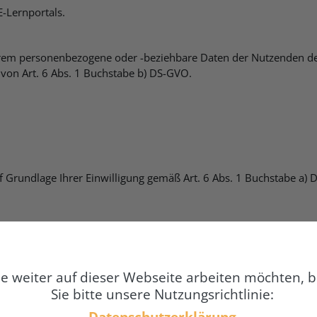
E-Lernportals.
em personenbezogene oder -beziehbare Daten der Nutzenden de
 von Art. 6 Abs. 1 Buchstabe b) DS-GVO.
uf Grundlage Ihrer Einwilligung gemäß Art. 6 Abs. 1 Buchstabe a)
agen, die nur einem ausgewählten Personenkreis (Administratore
e weiter auf dieser Webseite arbeiten möchten, b
Sie bitte unsere Nutzungsrichtlinie:
Datenschutzerklärung