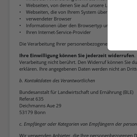
• Webseiten, von denen Sie auf unsere Lernplattform
• Webseiten, die von Ihrem System über unser Lernpo
• verwendeter Browser
• Informationen über den Browsertyp und die verwend
• Ihren Internet-Service-Provider
Die Verarbeitung Ihrer personenbezogenen Daten erfolg
Ihre Einwilligung können Sie jederzeit widerrufen
.
Verarbeitung nicht berührt. Den Widerruf können Sie du
erklären. Ihre angegebenen Daten werden nicht an Drit
b. Kontaktdaten des Verantwortlichen
Bundesanstalt für Landwirtschaft und Ernährung (BLE)
Referat 635
Deichmanns Aue 29
53179 Bonn
c. Empfänger oder Kategorien von Empfängern der perso
Wir verwenden Anbieter, die Ihre personenbezogenen D