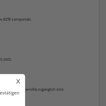
s BZfE-Lernportals.
 DS-GVO.
x
nrolle, Managerrolle) zugänglich sind.
estätigen