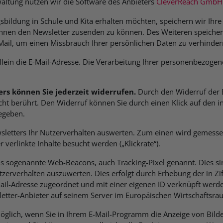
altung nutzen wir die Software des Anbieters
CleverReach GmbH
bildung in Schule und Kita erhalten möchten, speichern wir Ihre 
Ihnen den Newsletter zusenden zu können. Des Weiteren speichern
Mail, um einen Missbrauch Ihrer persönlichen Daten zu verhinder
llein die E-Mail-Adresse. Die Verarbeitung Ihrer personenbezogen
ers können Sie jederzeit widerrufen.
Durch den Widerruf der E
ht berührt. Den Widerruf können Sie durch einen Klick auf den in 
egeben.
ewsletters Ihr Nutzerverhalten auswerten. Zum einen wird gemess
verlinkte Inhalte besucht werden („Klickrate“).
s sogenannte Web-Beacons, auch Tracking-Pixel genannt. Dies sin
utzerverhalten auszuwerten. Dies erfolgt durch Erhebung der in Z
ail-Adresse zugeordnet und mit einer eigenen ID verknüpft werde
letter-Anbieter auf seinem Server im Europäischen Wirtschaftsr
 möglich, wenn Sie in Ihrem E-Mail-Programm die Anzeige von Bild