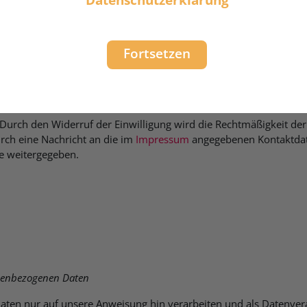
 gelangen
rtal aufgerufen werden
Fortsetzen
ete Version
t zur Registrierung und anschließenden Nutzung des BZfE-Lernpo
 Durch den Widerruf der Einwilligung wird die Rechtmäßigkeit der
rch eine Nachricht an die im
Impressum
angegebenen Kontaktdate
te weitergegeben.
nenbezogenen Daten
aten nur auf unsere Anweisung hin verarbeiten und als Datenver