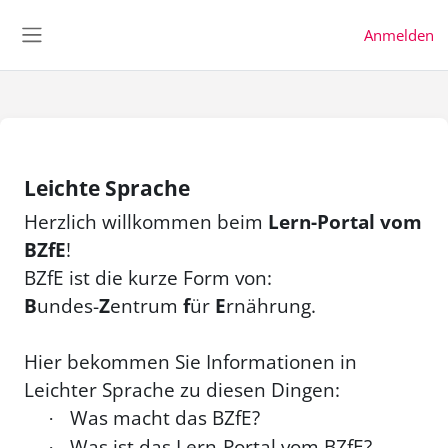
Zum Hauptinhalt
Support zur Barrierefreiheit
Anmelden
Website-Übersicht
Leichte Sprache
Herzlich willkommen beim
Lern-Portal vom
BZfE
!
BZfE ist die kurze Form von:
B
undes-
Z
entrum
f
ür
E
rnährung.
Hier bekommen Sie Informationen in
Leichter Sprache zu diesen Dingen:
Was macht das BZfE?
·
Was ist das Lern-Portal vom BZfE?
·